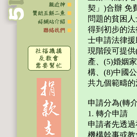
契」)合辦 
問題的貧困人
得到初步的法
士申請法律援
現階段可提供(1
產、(5)婚姻
構、(8)中國
共九個範疇的
申請分為(轉介
1. 轉介申請
申請者先透過
機構幹事或教